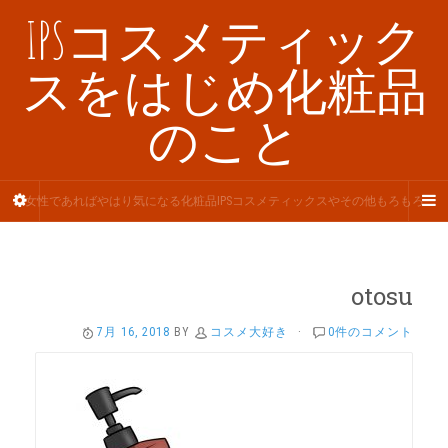
IPSコスメティック
スをはじめ化粧品
のこと
女性であればやはり気になる化粧品IPSコスメティックスやその他もろもろ
otosu
7月 16, 2018
BY
コスメ大好き
·
0件のコメント