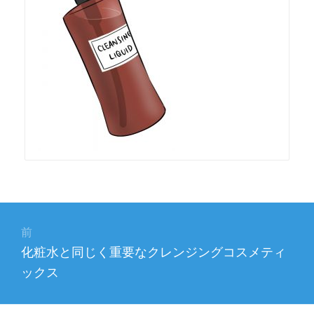
投
稿
前
前
化粧水と同じく重要なクレンジングコスメティ
ナ
の
ックス
ビ
投
稿: