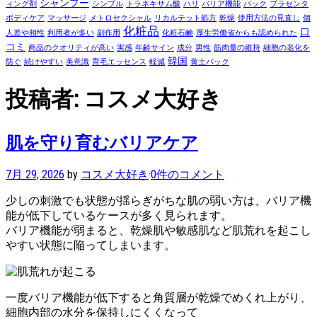
シャンプー
ィング剤
シンプル
トラネキサム酸
ハリ
バリア機能
パック
プラセンタ
ボディケア
マッサージ
メトロセクシャル
リカルテット処方
乾燥
使用方法の見直し
個
化粧品
口
人差や相性
利用者が多い
副作用
化粧石鹸
厚生労働省からも認められた
コミ
商品のクオリティが高い
実感
年齢サイン
成分
男性
筋肉量の維持
細胞の老化を
韓国
防ぐ
続けやすい
美意識
育毛エッセンス
軽減
黄土パック
投稿者:
コスメ大好き
肌を守り育むバリアケア
7月 29, 2026
by
コスメ大好き
·
0件のコメント
少しの刺激でも状態が揺らぎがちな肌の弱い方は、バリア機
能が低下しているケースが多く見られます。
バリア機能が弱まると、乾燥肌や敏感肌など肌荒れを起こし
やすい状態に陥ってしまいます。
一度バリア機能が低下すると角質層が乾燥でめくれ上がり、
細胞内部の水分を保持しにくくなって