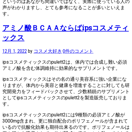
というのはあながち間違いではなく、実際に使っている人の
声がわかりますし、とても参考になることが多いといえま
す。
アミノ酸ＢＣＡＡならばipsコスメティ
ックス
12月 1, 2022
by
コスメ大好き
·
0件のコメント
ipsコスメティックスのpulett2は、体内では合成し難い必須
アミノ酸を含む体調維持に効果的なサプリメントです。
ipsコスメティックスはその名の通り美容系に強い企業にな
りますが、体内から美容と健康を増進することに対しても研
究開発力をフィードバックさせて、少数精鋭のサプリメント
としてipsコスメティックスのpulett2を製造販売しておりま
す。
ipsコスメティックスのpulett2には9種類の必須アミノ酸が
3000mg含まれ、更に独自配合のポリフェノールが含まれて
いるので抗酸化効果も期待出来るのです。ポリフェノールは