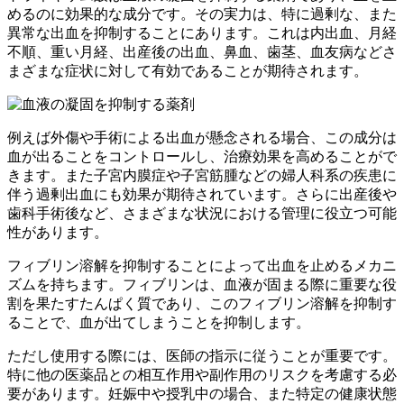
めるのに効果的な成分です。その実力は、特に過剰な、また
異常な出血を抑制することにあります。これは内出血、月経
不順、重い月経、出産後の出血、鼻血、歯茎、血友病などさ
まざまな症状に対して有効であることが期待されます。
例えば外傷や手術による出血が懸念される場合、この成分は
血が出ることをコントロールし、治療効果を高めることがで
きます。また子宮内膜症や子宮筋腫などの婦人科系の疾患に
伴う過剰出血にも効果が期待されています。さらに出産後や
歯科手術後など、さまざまな状況における管理に役立つ可能
性があります。
フィブリン溶解を抑制することによって出血を止めるメカニ
ズムを持ちます。フィブリンは、血液が固まる際に重要な役
割を果たすたんぱく質であり、このフィブリン溶解を抑制す
ることで、血が出てしまうことを抑制します。
ただし使用する際には、医師の指示に従うことが重要です。
特に他の医薬品との相互作用や副作用のリスクを考慮する必
要があります。妊娠中や授乳中の場合、また特定の健康状態