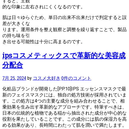
すると、主観
的な印象に左右されにくくなるのです。
肌は日々ゆらぐため、単日の出来不出来だけで判定すると誤
差が大きくな
ります。運用条件を整え観察と調整を繰り返すことで、製品
の持ち味を引
き出せる可能性は十分に高まるのです。
ipsコスメティックスで革新的な美容成
分配合
7月 25, 2024
by
コスメ大好き
·
0件のコメント
化粧品ブランドが開発した[P.P.10]IPS エッセンスマスクで最
新のフェイスマスクには、独自の処方技術が採用されていま
す。この処方は4つの主要な成分を組み合わせることで、相
乗効果を生み出す革新的なアプローチです。特筆すべきは、
日本の伝統的な植物である稲から抽出された成分が中心的な
役割を果たしていることです。この成分には肌の保湿力を高
める効果があり、長時間にわたって肌を潤いで満たします。