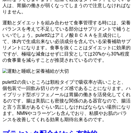
人は、胃腸の働きが弱くなってしまうので注意しなければな
りません。
運動とダイエットを組み合わせて食事管理する時には、栄養
バランスを考えて不足している部分はサプリメントで補うと
いいでしょう。pulett2はアミノ酸ＢＣＡＡを主成分にし
て、体内で生成出来ない必須成分を含んでいる栄養補助サプ
リメントになります。食事を抜くことはダイエットに効果的
ですが、極端な減食はせずに目安としては20%から30%程度
の食事量を減らすことが推奨されているのです。
pulett2の良いところは顆粒タイプで吸収率が高いことと、
個包装で一回飲み切りのサイズ感であることになります。ハ
イブリッド型ポリフェノールは胃腸の働きを活発化してくれ
るのです。腸は美肌にも密接な関係のある器官なので、腸活
と言う言葉があるぐらい気にしなければならない場所になり
ます。NMNやコラーゲンも含んでおり、粘膜やお肌のバラ
ンスを改善してくれる効果も期待出来るのです。