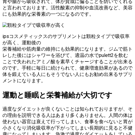
胃や腸から吸収されて、体が賛成に偏ることを防いでくれる
と言われております。活性酸素の抑制や血流改善など、美容
にも効果的な栄養素の一つになるのです。
ipsコスメティックスのサプリメントは顆粒タイプで吸収率
が高く、運動後の
栄養補給や筋肉量の維持にも効果的になります。ジムで筋ト
レした後にはシャワーを浴びて、適温の水でpulett2を飲む
ことで失われたアミノ酸を素早くチャージすることが出来る
のです。手軽に毎日に続けられて、健康増進効果があるので
体を鍛えている人にもそうでない人にもお勧め出来るサプリ
メントになります。
運動と睡眠と栄養補給が大切です
過度なダイエットが良くないことは知られておりますが、そ
の理由を説明できる人はあまり多くありません。人間の体は
使わない器官は衰えて行ってしまい、食事を食べないと胃が
小さくなり消化吸収率が下がってしまい長期的に見ると不健
康になってしまいます。急激で過度なダイエットをしている