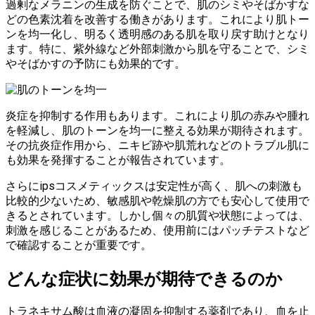
過剰なメラニンの生成を防ぐことで、肌のシミやそばかすな
どの色素沈着を改善する働きがあります。これにより肌トー
ンを均一化し、明るく透明感のある肌を取り戻す助けとなり
ます。特に、紫外線など外部刺激から肌を守ることで、シミ
やそばかすの予防にも効果的です。
炎症を抑制する作用もあります。これにより肌の赤みや腫れ
を軽減し、肌のトーンを均一に整える効果が期待されます。
その抗炎症作用から、ニキビ跡や肌荒れなどのトラブル肌に
も効果を発揮することが報告されています。
さらにipsコスメティックスは安定性が高く、肌への刺激も
比較的少ないため、敏感肌や乾燥肌の方でも安心して使用で
きるとされています。しかし個々の肌質や状態によっては、
刺激を感じることがあるため、使用前にはパッチテストなど
で確認することが重要です。
どんな症状に効果が期待できるのか
トラネキサム酸は血液の凝固を抑制する薬剤であり、血を止