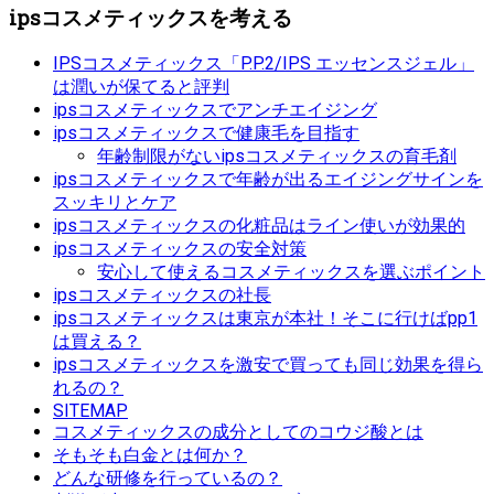
ipsコスメティックスを考える
IPSコスメティックス「P.P.2/IPS エッセンスジェル」
は潤いが保てると評判
ipsコスメティックスでアンチエイジング
ipsコスメティックスで健康毛を目指す
年齢制限がないipsコスメティックスの育毛剤
ipsコスメティックスで年齢が出るエイジングサインを
スッキリとケア
ipsコスメティックスの化粧品はライン使いが効果的
ipsコスメティックスの安全対策
安心して使えるコスメティックスを選ぶポイント
ipsコスメティックスの社長
ipsコスメティックスは東京が本社！そこに行けばpp1
は買える？
ipsコスメティックスを激安で買っても同じ効果を得ら
れるの？
SITEMAP
コスメティックスの成分としてのコウジ酸とは
そもそも白金とは何か？
どんな研修を行っているの？