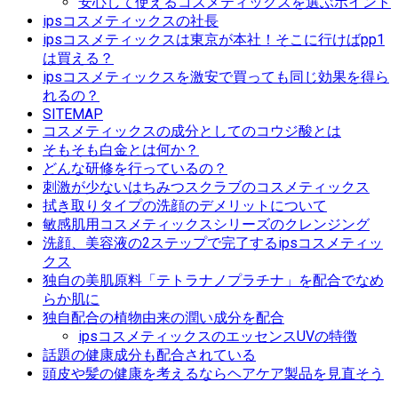
安心して使えるコスメティックスを選ぶポイント
ipsコスメティックスの社長
ipsコスメティックスは東京が本社！そこに行けばpp1
は買える？
ipsコスメティックスを激安で買っても同じ効果を得ら
れるの？
SITEMAP
コスメティックスの成分としてのコウジ酸とは
そもそも白金とは何か？
どんな研修を行っているの？
刺激が少ないはちみつスクラブのコスメティックス
拭き取りタイプの洗顔のデメリットについて
敏感肌用コスメティックスシリーズのクレンジング
洗顔、美容液の2ステップで完了するipsコスメティッ
クス
独自の美肌原料「テトラナノプラチナ」を配合でなめ
らか肌に
独自配合の植物由来の潤い成分を配合
ipsコスメティックスのエッセンスUVの特徴
話題の健康成分も配合されている
頭皮や髪の健康を考えるならヘアケア製品を見直そう