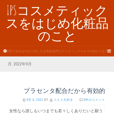
IPSコスメティック
スをはじめ化粧品
のこと
女性であればやはり気になる化粧品IPSコスメティックスやその他もろもろ
月:
2022年9月
プラセンタ配合だから有効的
9月 6, 2022
BY
コスメ大好き
·
0件のコメント
女性なら誰しもいつまでも若々しくありたいと願う