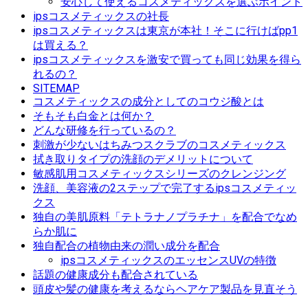
安心して使えるコスメティックスを選ぶポイント
ipsコスメティックスの社長
ipsコスメティックスは東京が本社！そこに行けばpp1
は買える？
ipsコスメティックスを激安で買っても同じ効果を得ら
れるの？
SITEMAP
コスメティックスの成分としてのコウジ酸とは
そもそも白金とは何か？
どんな研修を行っているの？
刺激が少ないはちみつスクラブのコスメティックス
拭き取りタイプの洗顔のデメリットについて
敏感肌用コスメティックスシリーズのクレンジング
洗顔、美容液の2ステップで完了するipsコスメティッ
クス
独自の美肌原料「テトラナノプラチナ」を配合でなめ
らか肌に
独自配合の植物由来の潤い成分を配合
ipsコスメティックスのエッセンスUVの特徴
話題の健康成分も配合されている
頭皮や髪の健康を考えるならヘアケア製品を見直そう