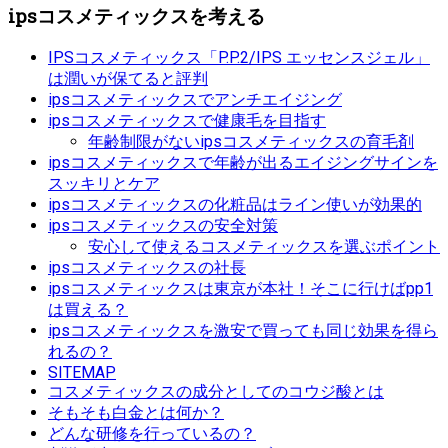
ipsコスメティックスを考える
IPSコスメティックス「P.P.2/IPS エッセンスジェル」
は潤いが保てると評判
ipsコスメティックスでアンチエイジング
ipsコスメティックスで健康毛を目指す
年齢制限がないipsコスメティックスの育毛剤
ipsコスメティックスで年齢が出るエイジングサインを
スッキリとケア
ipsコスメティックスの化粧品はライン使いが効果的
ipsコスメティックスの安全対策
安心して使えるコスメティックスを選ぶポイント
ipsコスメティックスの社長
ipsコスメティックスは東京が本社！そこに行けばpp1
は買える？
ipsコスメティックスを激安で買っても同じ効果を得ら
れるの？
SITEMAP
コスメティックスの成分としてのコウジ酸とは
そもそも白金とは何か？
どんな研修を行っているの？