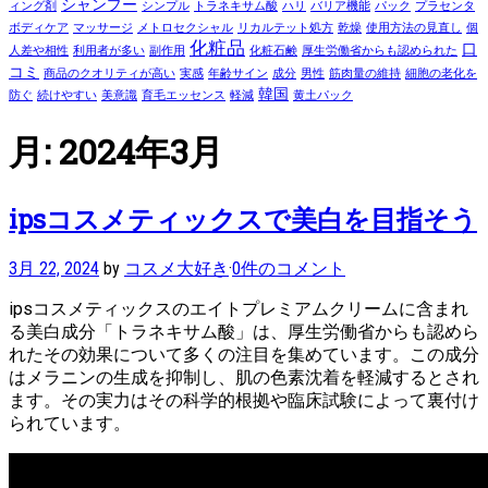
シャンプー
ィング剤
シンプル
トラネキサム酸
ハリ
バリア機能
パック
プラセンタ
ボディケア
マッサージ
メトロセクシャル
リカルテット処方
乾燥
使用方法の見直し
個
化粧品
口
人差や相性
利用者が多い
副作用
化粧石鹸
厚生労働省からも認められた
コミ
商品のクオリティが高い
実感
年齢サイン
成分
男性
筋肉量の維持
細胞の老化を
韓国
防ぐ
続けやすい
美意識
育毛エッセンス
軽減
黄土パック
月:
2024年3月
ipsコスメティックスで美白を目指そう
3月 22, 2024
by
コスメ大好き
·
0件のコメント
ipsコスメティックスのエイトプレミアムクリームに含まれ
る美白成分「トラネキサム酸」は、厚生労働省からも認めら
れたその効果について多くの注目を集めています。この成分
はメラニンの生成を抑制し、肌の色素沈着を軽減するとされ
ます。その実力はその科学的根拠や臨床試験によって裏付け
られています。