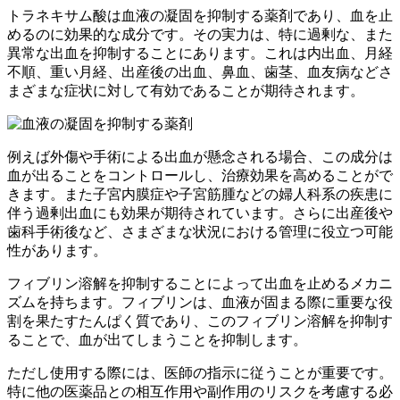
トラネキサム酸は血液の凝固を抑制する薬剤であり、血を止
めるのに効果的な成分です。その実力は、特に過剰な、また
異常な出血を抑制することにあります。これは内出血、月経
不順、重い月経、出産後の出血、鼻血、歯茎、血友病などさ
まざまな症状に対して有効であることが期待されます。
例えば外傷や手術による出血が懸念される場合、この成分は
血が出ることをコントロールし、治療効果を高めることがで
きます。また子宮内膜症や子宮筋腫などの婦人科系の疾患に
伴う過剰出血にも効果が期待されています。さらに出産後や
歯科手術後など、さまざまな状況における管理に役立つ可能
性があります。
フィブリン溶解を抑制することによって出血を止めるメカニ
ズムを持ちます。フィブリンは、血液が固まる際に重要な役
割を果たすたんぱく質であり、このフィブリン溶解を抑制す
ることで、血が出てしまうことを抑制します。
ただし使用する際には、医師の指示に従うことが重要です。
特に他の医薬品との相互作用や副作用のリスクを考慮する必