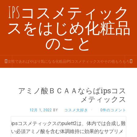
IPSコスメティック
スをはじめ化粧品
のこと
女性であればやはり気になる化粧品IPSコスメティックスやその他もろもろ
アミノ酸ＢＣＡＡならばipsコス
メティックス
12月 1, 2022
BY
コスメ大好き
·
0件のコメント
ipsコスメティックスのpulett2は、体内では合成し難
い必須アミノ酸を含む体調維持に効果的なサプリメ