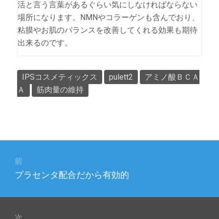
活と言う言葉があるぐらい気にしなければならない
場所になります。NMNやコラーゲンも含んでおり、
粘膜やお肌のバランスを改善してくれる効果も期待
出来るのです。
IPSコスメティックス
pulett2
アミノ酸ＢＣＡ
Ａ
筋肉量の維持
投
稿
前
前
プラセンタ配合だから有効的
ナ
の
ビ
投
稿:
ゲ
次