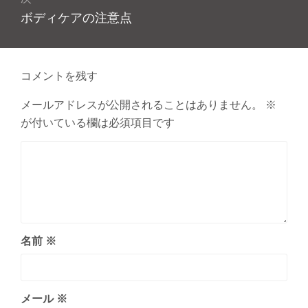
次
ボディケアの注意点
ー
の
シ
投
ョ
稿:
コメントを残す
ン
メールアドレスが公開されることはありません。
※
が付いている欄は必須項目です
名前
※
メール
※