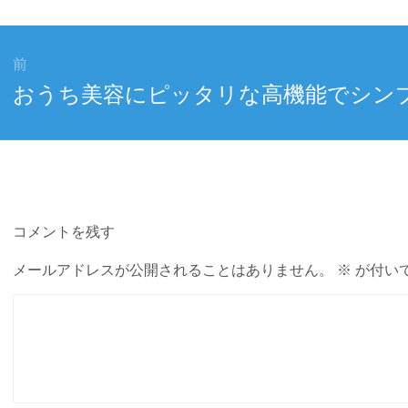
前
前
おうち美容にピッタリな高機能でシン
の
投
稿:
コメントを残す
メールアドレスが公開されることはありません。
※
が付い