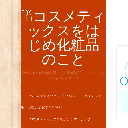
IPSコスメティ
ックスをは
じめ化粧品
のこと
女性であればやはり気になる化粧品IPSコスメティック
スやその他もろもろ
IPSコスメティックス「P.P.2/IPS エッセンスジェ
ル」は潤いが保てると評判
IPSコスメティックスでアンチエイジング