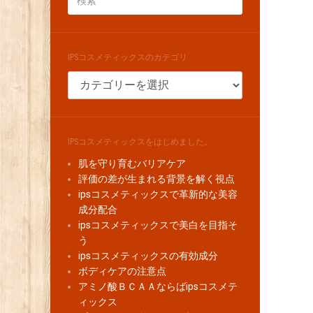
IPSコスメティックスのカテゴリ
IPS
コ
ス
メ
テ
IPSコスメティックスをはじめました。
ィ
肌を守り育むバリアケア
ッ
評価の差が生まれる背景を解く視点
ク
ipsコスメティックスで革新的な美容
ス
成分配合
の
ipsコスメティックスで美白を目指そ
カ
う
テ
ipsコスメティックスの有効成分
ゴ
ボディケアの注意点
リ
アミノ酸ＢＣＡＡならばipsコスメテ
ィックス