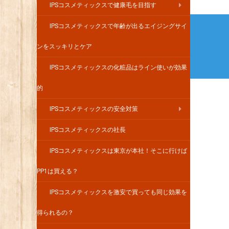
IPSコスメティックスで健康毛を目指す
投
IPSコスメティックスで年齢が出るエイジングサイ
稿
ンをスッキリとケア
ナ
IPSコスメティックスの化粧品はライン使いが効果
ビ
的
ゲ
ー
IPSコスメティックスの安全対策
シ
IPSコスメティックスの社長
ョ
IPSコスメティックスは東京が本社！そこに行けば
ン
PP1は買える？
IPSコスメティックスを激安で買っても同じ効果を
得られるの？