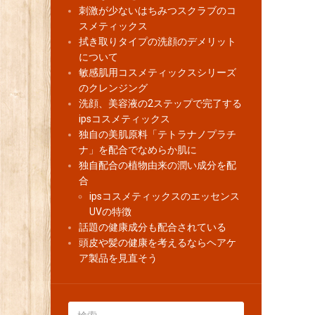
刺激が少ないはちみつスクラブのコ
スメティックス
拭き取りタイプの洗顔のデメリット
について
敏感肌用コスメティックスシリーズ
のクレンジング
洗顔、美容液の2ステップで完了する
ipsコスメティックス
独自の美肌原料「テトラナノプラチ
ナ」を配合でなめらか肌に
独自配合の植物由来の潤い成分を配
合
ipsコスメティックスのエッセンス
UVの特徴
話題の健康成分も配合されている
頭皮や髪の健康を考えるならヘアケ
ア製品を見直そう