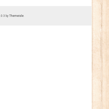
.0.3 by
Themeisle
.