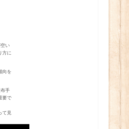
が空い
り方に
傾向を
塗布手
重要で
って見
。