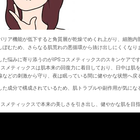
バリア機能が低下すると角質層が乾燥でめくれ上がり、細胞内
しぼむため、さらなる肌荒れの悪循環から抜け出しにくくなり
した悩みに寄り添うのがIPSコスメティックスのスキンケアで
Sコスメティックスは肌本来の回復力に着目しており、日中は肌
線などの刺激から守り、夜は眠っている間に健やかな状態へ戻
した成分で構成されているため、肌トラブルや副作用が気にな
。
Sコスメティックスで本来の美しさを引き出し、健やかな肌を目