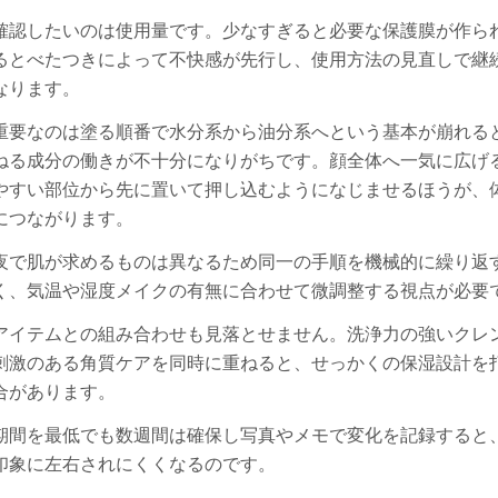
確認したいのは使用量です。少なすぎると必要な保護膜が作ら
るとべたつきによって不快感が先行し、使用方法の見直しで継
なります。
重要なのは塗る順番で水分系から油分系へという基本が崩れる
ねる成分の働きが不十分になりがちです。顔全体へ一気に広げ
やすい部位から先に置いて押し込むようになじませるほうが、
につながります。
夜で肌が求めるものは異なるため同一の手順を機械的に繰り返
く、気温や湿度メイクの有無に合わせて微調整する視点が必要
アイテムとの組み合わせも見落とせません。洗浄力の強いクレ
刺激のある角質ケアを同時に重ねると、せっかくの保湿設計を
合があります。
期間を最低でも数週間は確保し写真やメモで変化を記録すると
印象に左右されにくくなるのです。