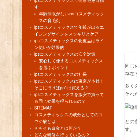
ipsコスメティックスで健康毛を目指
す
年齢制限がないipsコスメティック
スの育毛剤
ipsコスメティックスで年齢が出るエ
イジングサインをスッキリとケア
ipsコスメティックスの化粧品はライ
ン使いが効果的
ipsコスメティックスの安全対策
安心して使えるコスメティックス
同じ
を選ぶポイント
存在
ipsコスメティックスの社長
ipsコスメティックスは東京が本社！
多く
そこに行けばpp1は買える？
それ
ipsコスメティックスを激安で買って
も同じ効果を得られるの？
SITEMAP
コスメティックスの成分としてのコ
どの
ウジ酸とは
そもそも白金とは何か？
す。
どんな研修を行っているの？