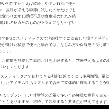
差や相性でたとえば乾燥しやすい時期に使っ
か、皮脂が増える季節に試したのかだけでも
は変わりますし睡眠不足や食生活の乱れが続
期は肌の反応そのものが不安定になりやすい
。
ミでIPSコスメティックスで洗顔後すぐに塗布した場合と時間
分が逃げた状態で使った場合では、なじみ方や保湿感の受け取
出ます。
した前提を無視して感想だけを比較すると、本来見えるはずの
いやすくなります。
Sコスメティックスで信頼できる判断に近づくには使用期間、量
用したアイテム生活リズムまで含めて立体的に確認することが
されるブランドほど体験談の総量が多いため極端な意見が目立
こともありますが、継続して観察すると共通点が見えてきます