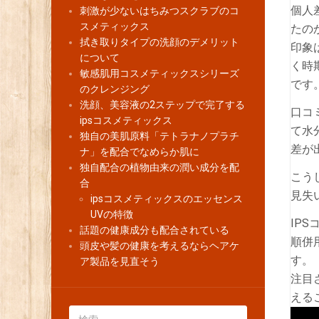
個人
刺激が少ないはちみつスクラブのコ
スメティックス
たの
拭き取りタイプの洗顔のデメリット
印象
について
く時
敏感肌用コスメティックスシリーズ
です
のクレンジング
洗顔、美容液の2ステップで完了する
口コ
ipsコスメティックス
て水
独自の美肌原料「テトラナノプラチ
差が
ナ」を配合でなめらか肌に
独自配合の植物由来の潤い成分を配
こう
合
見失
ipsコスメティックスのエッセンス
UVの特徴
IP
話題の健康成分も配合されている
順併
頭皮や髪の健康を考えるならヘアケ
す。
ア製品を見直そう
注目
える