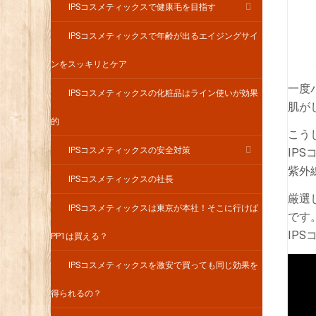
IPSコスメティックスで健康毛を目指す
IPSコスメティックスで年齢が出るエイジングサイ
ンをスッキリとケア
一度
IPSコスメティックスの化粧品はライン使いが効果
肌が
的
こう
IPSコスメティックスの安全対策
IP
紫外
IPSコスメティックスの社長
厳選
IPSコスメティックスは東京が本社！そこに行けば
です
IP
PP1は買える？
IPSコスメティックスを激安で買っても同じ効果を
得られるの？