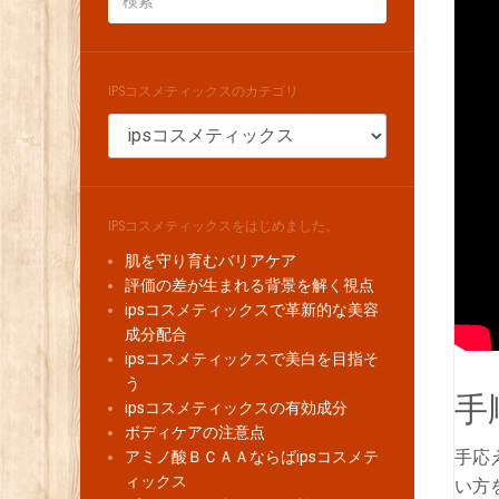
IPSコスメティックスのカテゴリ
IPS
コ
ス
メ
テ
IPSコスメティックスをはじめました。
ィ
肌を守り育むバリアケア
ッ
評価の差が生まれる背景を解く視点
ク
ipsコスメティックスで革新的な美容
ス
成分配合
の
ipsコスメティックスで美白を目指そ
カ
う
テ
手
ipsコスメティックスの有効成分
ゴ
ボディケアの注意点
リ
手応
アミノ酸ＢＣＡＡならばipsコスメテ
ィックス
い方