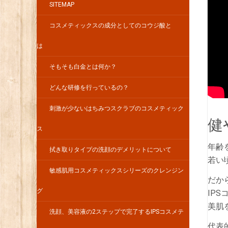
SITEMAP
コスメティックスの成分としてのコウジ酸と
は
そもそも白金とは何か？
どんな研修を行っているの？
刺激が少ないはちみつスクラブのコスメティック
健
ス
年齢
拭き取りタイプの洗顔のデメリットについて
若い
敏感肌用コスメティックスシリーズのクレンジン
だか
グ
IP
美肌
洗顔、美容液の2ステップで完了するIPSコスメテ
代表