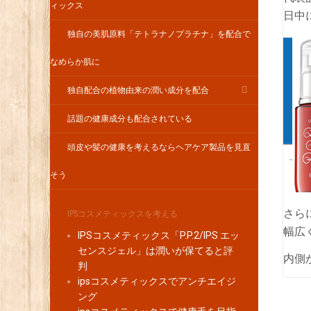
ィックス
日中
独自の美肌原料「テトラナノプラチナ」を配合で
なめらか肌に
独自配合の植物由来の潤い成分を配合
話題の健康成分も配合されている
頭皮や髪の健康を考えるならヘアケア製品を見直
そう
さら
IPSコスメティックスを考える
幅広
IPSコスメティックス「P.P.2/IPS エッ
センスジェル」は潤いが保てると評
内側
判
ipsコスメティックスでアンチエイジ
ング