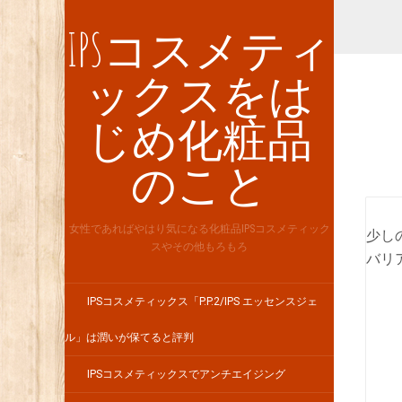
IPSコスメティ
ックスをは
じめ化粧品
のこと
女性であればやはり気になる化粧品IPSコスメティック
少し
スやその他もろもろ
バリ
IPSコスメティックス「P.P.2/IPS エッセンスジェ
ル」は潤いが保てると評判
IPSコスメティックスでアンチエイジング