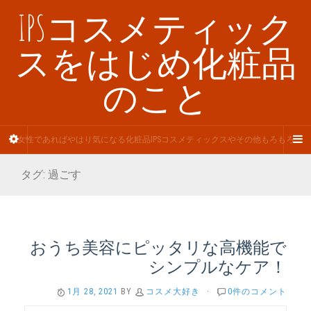
IPSコスメティック
スをはじめ化粧品
のこと
女性であればやはり気になる化粧品IPSコスメティックスやその他もろもろ
タグ:
過ごす
おうち美容にピッタリな高機能で
シンプルなケア！
1月 28, 2021
BY
コスメ大好き
·
0件のコメント