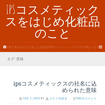
IPSコスメティック
スをはじめ化粧品
のこと
女性であればやはり気になる化粧品IPSコスメティックスやその他もろもろ
タグ:
意味
ipsコスメティックスの社名に込
められた意味
10月 7, 2020
BY
コスメ大好き
·
0件のコメント