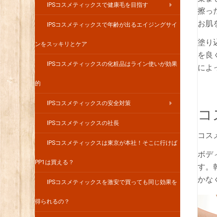
IPSコスメティックスで健康毛を目指す
擦っ
お肌
IPSコスメティックスで年齢が出るエイジングサイ
塗り
ンをスッキリとケア
を良
IPSコスメティックスの化粧品はライン使いが効果
によ
的
IPSコスメティックスの安全対策
コ
IPSコスメティックスの社長
コス
IPSコスメティックスは東京が本社！そこに行けば
ボデ
PP1は買える？
す。
かな
IPSコスメティックスを激安で買っても同じ効果を
得られるの？