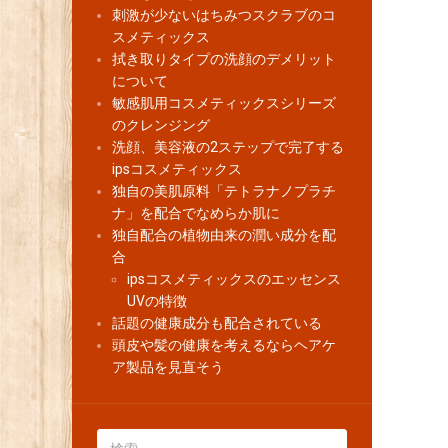
刺激が少ないはちみつスクラブのコ
スメティックス
拭き取りタイプの洗顔のデメリット
について
敏感肌用コスメティックスシリーズ
のクレンジング
洗顔、美容液の2ステップで完了する
ipsコスメティックス
独自の美肌原料「テトラナノプラチ
ナ」を配合でなめらか肌に
独自配合の植物由来の潤い成分を配
合
ipsコスメティックスのエッセンス
UVの特徴
話題の健康成分も配合されている
頭皮や髪の健康を考えるならヘアケ
ア製品を見直そう