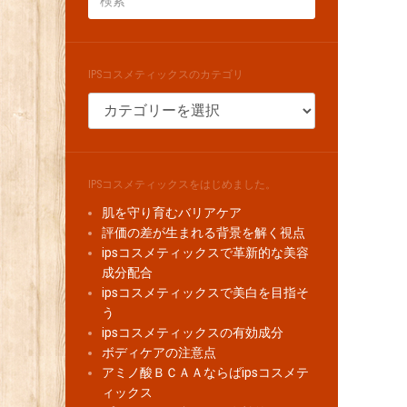
IPSコスメティックスのカテゴリ
IPS
コ
ス
メ
テ
IPSコスメティックスをはじめました。
ィ
肌を守り育むバリアケア
ッ
評価の差が生まれる背景を解く視点
ク
ipsコスメティックスで革新的な美容
ス
成分配合
の
ipsコスメティックスで美白を目指そ
カ
う
テ
ipsコスメティックスの有効成分
ゴ
ボディケアの注意点
リ
アミノ酸ＢＣＡＡならばipsコスメテ
ィックス