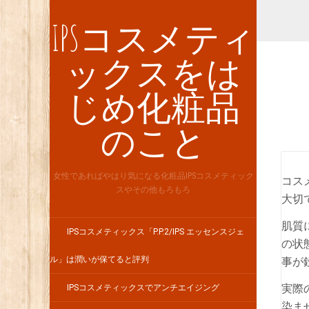
IPSコスメティ
ックスをは
じめ化粧品
のこと
女性であればやはり気になる化粧品IPSコスメティック
コス
スやその他もろもろ
大切
肌質
IPSコスメティックス「P.P.2/IPS エッセンスジェ
の状
ル」は潤いが保てると評判
事が
実際
IPSコスメティックスでアンチエイジング
染ま