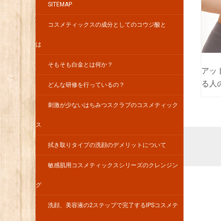
SITEMAP
コスメティックスの成分としてのコウジ酸と
は
そもそも白金とは何か？
アッ
る人
どんな研修を行っているの？
刺激が少ないはちみつスクラブのコスメティック
ス
拭き取りタイプの洗顔のデメリットについて
敏感肌用コスメティックスシリーズのクレンジン
グ
洗顔、美容液の2ステップで完了するIPSコスメテ