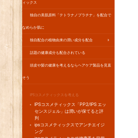
ィックス
独自の美肌原料「テトラナノプラチナ」を配合で
なめらか肌に
独自配合の植物由来の潤い成分を配合
話題の健康成分も配合されている
頭皮や髪の健康を考えるならヘアケア製品を見直
そう
IPSコスメティックスを考える
IPSコスメティックス「P.P.2/IPS エッ
センスジェル」は潤いが保てると評
判
ipsコスメティックスでアンチエイジ
ング