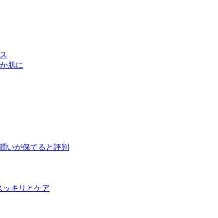
クス
か肌に
」は潤いが保てると評判
スッキリとケア