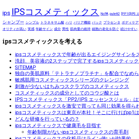
IPSコスメティックス
ips
NcPA
pulett2
[P.P.10]
シャンプー
シンプル
トラネキサム酸
ハリ
バリア機能
パック
プラセンタ
ボディケア
オリティが高い
実感
年齢サイン
成分
男性
筋肉量の維持
細胞の老化を防ぐ
続けやすい
ipsコスメティックスを考える
ipsコスメティックスで年齢が出るエイジングサインを
洗顔、美容液の2ステップで完了するipsコスメティッ
SITEMAP
独自の美肌原料「テトラナノプラチナ」を配合でなめら
敏感肌用コスメティックスシリーズのクレンジング
刺激が少ないはちみつスクラブのコスメティックス
コスメティックスの成分としてのコウジ酸とは
IPSコスメティックス「P.P.2/IPS エッセンスジェル
ipsコスメティックスを激安で買っても同じ効果を得ら
ipsコスメティックスは東京が本社！そこに行けばpp1
どんな研修を行っているの？
ipsコスメティックスで健康毛を目指す
年齢制限がないipsコスメティックスの育毛剤
ipsコスメティックスの化粧品はライン使いが効果的