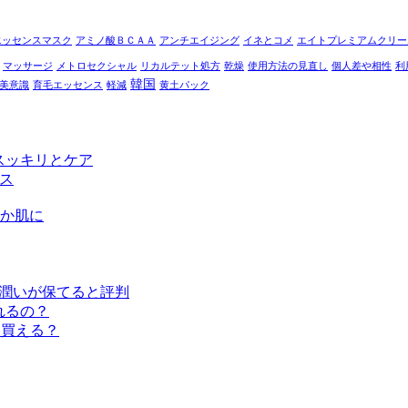
IPS エッセンスマスク
アミノ酸ＢＣＡＡ
アンチエイジング
イネとコメ
エイトプレミアムクリー
マッサージ
メトロセクシャル
リカルテット処方
乾燥
使用方法の見直し
個人差や相性
利
韓国
美意識
育毛エッセンス
軽減
黄土パック
スッキリとケア
クス
か肌に
」は潤いが保てると評判
れるの？
は買える？