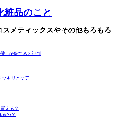
め化粧品のこと
Sコスメティックスやその他もろもろ
」は潤いが保てると評判
スッキリとケア
は買える？
れるの？