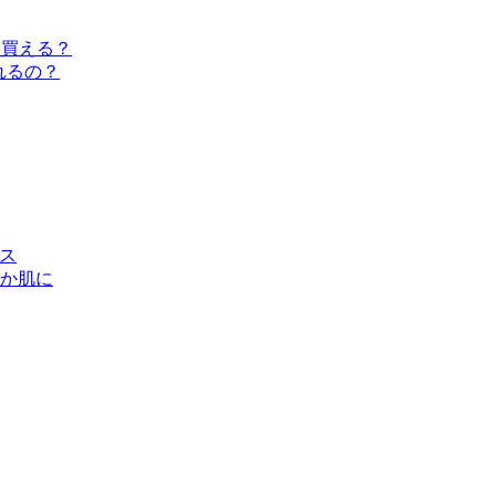
は買える？
れるの？
クス
か肌に