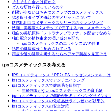
そもそも白金とは何か？
どんな研修を行っているの？
刺激が少ないはちみつスクラブのコスメティックス
拭き取りタイプの洗顔のデメリットについて
敏感肌用コスメティックスシリーズのクレンジング
洗顔、美容液の2ステップで完了するipsコスメティッ
独自の美肌原料「テトラナノプラチナ」を配合でなめら
独自配合の植物由来の潤い成分を配合
ipsコスメティックスのエッセンスUVの特徴
話題の健康成分も配合されている
頭皮や髪の健康を考えるならヘアケア製品を見直そう
ipsコスメティックスを考える
IPSコスメティックス「P.P.2/IPS エッセンスジェル
ipsコスメティックスでアンチエイジング
ipsコスメティックスで健康毛を目指す
年齢制限がないipsコスメティックスの育毛剤
ipsコスメティックスで年齢が出るエイジングサインを
ipsコスメティックスの化粧品はライン使いが効果的
ipsコスメティックスの安全対策