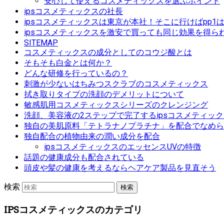
安心して使えるコスメティックスを選ぶポイント
ipsコスメティックスの社長
ipsコスメティックスは東京が本社！そこに行けばpp1
ipsコスメティックスを激安で買っても同じ効果を得ら
SITEMAP
コスメティックスの成分としてのコウジ酸とは
そもそも白金とは何か？
どんな研修を行っているの？
刺激が少ないはちみつスクラブのコスメティックス
拭き取りタイプの洗顔のデメリットについて
敏感肌用コスメティックスシリーズのクレンジング
洗顔、美容液の2ステップで完了するipsコスメティッ
独自の美肌原料「テトラナノプラチナ」を配合でなめら
独自配合の植物由来の潤い成分を配合
ipsコスメティックスのエッセンスUVの特徴
話題の健康成分も配合されている
頭皮や髪の健康を考えるならヘアケア製品を見直そう
検索
IPSコスメティックスのカテゴリ