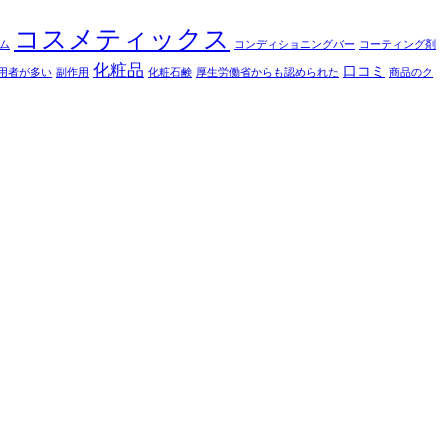
コスメティックス
ム
コンディショニングバー
コーティング剤
化粧品
口コミ
用者が多い
副作用
化粧石鹸
厚生労働省からも認められた
商品のク