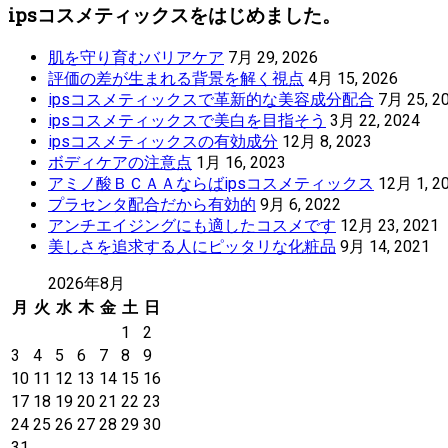
ipsコスメティックスをはじめました。
肌を守り育むバリアケア
7月 29, 2026
評価の差が生まれる背景を解く視点
4月 15, 2026
ipsコスメティックスで革新的な美容成分配合
7月 25, 2
ipsコスメティックスで美白を目指そう
3月 22, 2024
ipsコスメティックスの有効成分
12月 8, 2023
ボディケアの注意点
1月 16, 2023
アミノ酸ＢＣＡＡならばipsコスメティックス
12月 1, 2
プラセンタ配合だから有効的
9月 6, 2022
アンチエイジングにも適したコスメです
12月 23, 2021
美しさを追求する人にピッタリな化粧品
9月 14, 2021
2026年8月
月
火
水
木
金
土
日
1
2
3
4
5
6
7
8
9
10
11
12
13
14
15
16
17
18
19
20
21
22
23
24
25
26
27
28
29
30
31